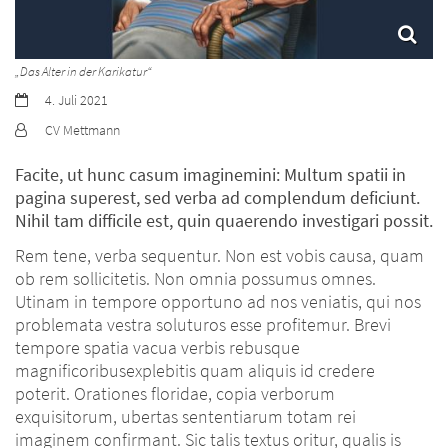
„Das Alter in der Karikatur“
Datum:
4. Juli 2021
Von:
CV Mettmann
Facite, ut hunc casum imaginemini: Multum spatii in
pagina superest, sed verba ad complendum deficiunt.
Nihil tam difficile est, quin quaerendo investigari possit.
Rem tene, verba sequentur. Non est vobis causa, quam
ob rem sollicitetis. Non omnia possumus omnes.
Utinam in tempore opportuno ad nos veniatis, qui nos
problemata vestra soluturos esse profitemur. Brevi
tempore spatia vacua verbis rebusque
magnificoribusexplebitis quam aliquis id credere
poterit. Orationes floridae, copia verborum
exquisitorum, ubertas sententiarum totam rei
imaginem confirmant. Sic talis textus oritur, qualis is